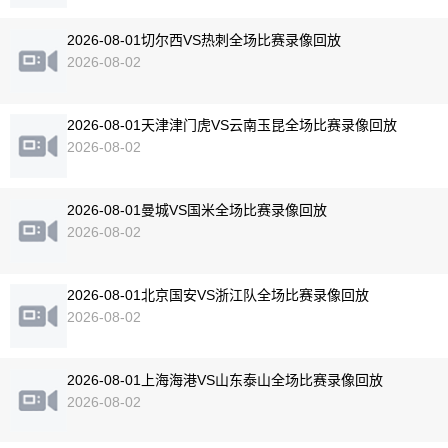
2026-08-01切尔西VS热刺全场比赛录像回放
2026-08-02
2026-08-01天津津门虎VS云南玉昆全场比赛录像回放
2026-08-02
2026-08-01曼城VS国米全场比赛录像回放
2026-08-02
2026-08-01北京国安VS浙江队全场比赛录像回放
2026-08-02
2026-08-01上海海港VS山东泰山全场比赛录像回放
2026-08-02