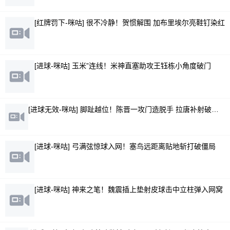
[红牌罚下-咪咕] 很不冷静！贺惯解围 加布里埃尔亮鞋钉染红
[进球-咪咕] 玉米”连线！米神直塞助攻王钰栋小角度破门
[进球无效-咪咕] 脚趾越位！陈晋一攻门造脱手 拉唐补射破门无效
[进球-咪咕] 弓满弦惊球入网！塞鸟远距离贴地斩打破僵局
[进球-咪咕] 神来之笔！魏震插上垫射皮球击中立柱弹入网窝