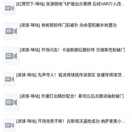
[红牌罚下-咪咕] 张源倒地飞铲被出示黄牌 后经VAR介入改判直红罚下
[进球-咪咕] 肯帕努斜传门前被扑 向余望机敏补射建功
[进球-咪咕] 开场闪击！卡迪斯脚后跟妙传 贝维斯兜射破门
[进球-咪咕] 先声夺人！程进将球挑传进禁区 张瑷珲将球顶进网窝
[进球-咪咕] 外援打出精妙配合！斯坦丘后点跟进抽射破门
[进球-咪咕] 开场攻势不断！古斯塔沃逼抢成功 纳萨里奥小角度起脚破门