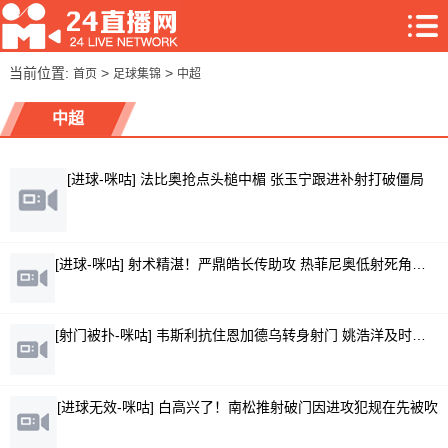
当前位置:
>
>
首页
足球集锦
中超
中超
[进球-咪咕] 法比奥抢点头槌中楣 张玉宁跟进补射打破僵局
[进球-咪咕] 射术精湛！严鼎皓长传助攻 热菲尼奥低射死角破门
[射门被扑-咪咕] 韦斯利抗住恩加德乌转身射门 姚浩洋及时化险
[进球无效-咪咕] 白高兴了！南松推射破门因进攻犯规在先被吹