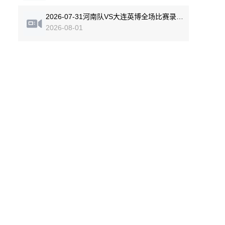
2026-07-31河南队VS大连英博全场比赛录像回放
2026-08-01