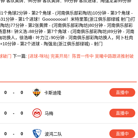
分钟 客队黄牌：96分钟 客队黄牌：99分钟 客队进球：陶强龙第99分钟
球2分钟 - 第2个角球 - (河南俱乐部彩陶坊)10分钟 - 第3个角球 -
31分钟 - 第1个进球！Goooooooal！米特里策(浙江俱乐部绿城 射门)打
坊)77分钟 - 第2张黄牌 - (河南俱乐部彩陶坊)80分钟 - 河南俱乐部彩
↑ 钟义浩↓88分钟 - 第7个角球 - (河南俱乐部彩陶坊)89分钟 - 河南
陶坊换人，徐浩峰↑ 叶力江↓90分钟 - 河南俱乐部彩陶坊换人，阿卜杜肉
+10分钟 - 第2个进球 - 陶强龙(浙江俱乐部绿城) - 射门
球破门
下一篇:
[进球-咪咕] 完美开局！陈晋一传中 吴曦中路跟进推射破
0
-
0
直播中
卡斯迪隆
0
-
0
直播中
马梅
0
-
0
直播中
波鸿二队