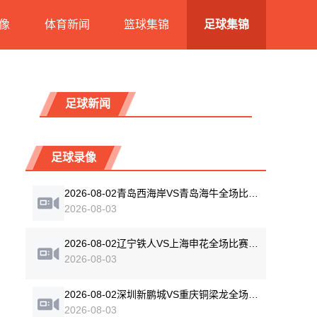
像
体育新闻
篮球集锦
足球集锦
足球新闻
足球录像
2026-08-02青岛西海岸VS青岛海牛全场比赛录像回放
2026-08-03
2026-08-02辽宁铁人VS上海申花全场比赛录像回放
2026-08-03
2026-08-02深圳新鹏城VS重庆铜梁龙全场比赛录像回放
2026-08-03