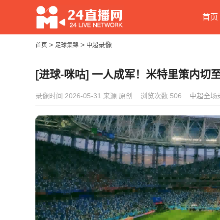
首页
>
>
录像
首页
足球集锦
中超
[进球-咪咕] 一人成军！米特里策内
录像时间:2026-05-31
来源:原创
浏览次数:506
中超全场