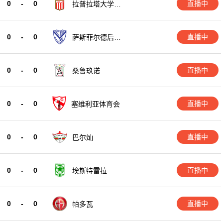
0
-
0
直播中
拉普拉塔大学生
后备队
0
-
0
直播中
萨斯菲尔德后备
队
0
-
0
直播中
桑鲁玖诺
0
-
0
直播中
塞维利亚体育会
0
-
0
直播中
巴尔灿
0
-
0
直播中
埃斯特雷拉
0
-
0
直播中
帕多瓦