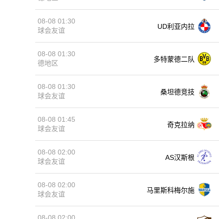
08-08 01:30
UD利亚内拉
球会友谊
08-08 01:30
多特蒙德二队
德地区
08-08 01:30
桑坦德竞技
球会友谊
08-08 01:45
奇克拉纳
球会友谊
08-08 02:00
AS汉斯根
球会友谊
08-08 02:00
马里斯科梅尔施
球会友谊
08-08 02:00