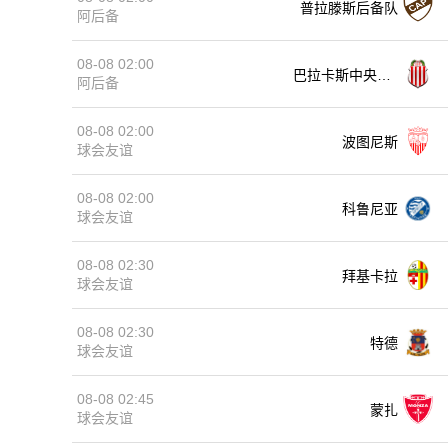
普拉滕斯后备队
阿后备
08-08 02:00
巴拉卡斯中央后
阿后备
备队
08-08 02:00
波图尼斯
球会友谊
08-08 02:00
科鲁尼亚
球会友谊
08-08 02:30
拜基卡拉
球会友谊
08-08 02:30
特德
球会友谊
08-08 02:45
蒙扎
球会友谊