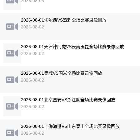
2026-08-03
2026-08-01切尔西VS热刺全场比赛录像回放
2026-08-02
2026-08-01天津津门虎VS云南玉昆全场比赛录像回放
2026-08-02
2026-08-01曼城VS国米全场比赛录像回放
2026-08-02
2026-08-01北京国安VS浙江队全场比赛录像回放
2026-08-02
2026-08-01上海海港VS山东泰山全场比赛录像回放
2026-08-02