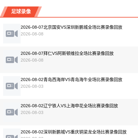
足球录像
2026-08-07北京国安VS深圳新鹏城全场比赛录像回放
2026-08-08
2026-08-07拜仁VS阿斯顿维拉全场比赛录像回放
2026-08-08
2026-08-02青岛西海岸VS青岛海牛全场比赛录像回放
2026-08-03
2026-08-02辽宁铁人VS上海申花全场比赛录像回放
2026-08-03
2026-08-02深圳新鹏城VS重庆铜梁龙全场比赛录像回放