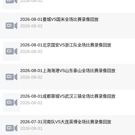
2026-08-02
2026-08-01曼城VS国米全场比赛录像回放
2026-08-02
2026-08-01北京国安VS浙江队全场比赛录像回放
2026-08-02
2026-08-01上海海港VS山东泰山全场比赛录像回放
2026-08-02
2026-08-01成都蓉城VS武汉三镇全场比赛录像回放
2026-08-02
2026-07-31河南队VS大连英博全场比赛录像回放
2026-08-01