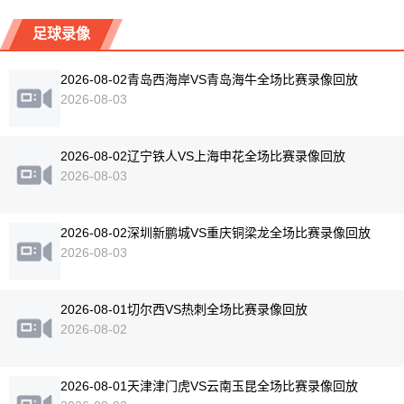
足球录像
2026-08-02青岛西海岸VS青岛海牛全场比赛录像回放
2026-08-03
2026-08-02辽宁铁人VS上海申花全场比赛录像回放
2026-08-03
2026-08-02深圳新鹏城VS重庆铜梁龙全场比赛录像回放
2026-08-03
2026-08-01切尔西VS热刺全场比赛录像回放
2026-08-02
2026-08-01天津津门虎VS云南玉昆全场比赛录像回放