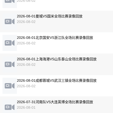
2026-08-02
2026-08-01曼城VS国米全场比赛录像回放
2026-08-02
2026-08-01北京国安VS浙江队全场比赛录像回放
2026-08-02
2026-08-01上海海港VS山东泰山全场比赛录像回放
2026-08-02
2026-08-01成都蓉城VS武汉三镇全场比赛录像回放
2026-08-02
2026-07-31河南队VS大连英博全场比赛录像回放
2026-08-01