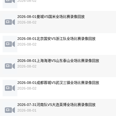
2026-08-02
2026-08-01曼城VS国米全场比赛录像回放
2026-08-02
2026-08-01北京国安VS浙江队全场比赛录像回放
2026-08-02
2026-08-01上海海港VS山东泰山全场比赛录像回放
2026-08-02
2026-08-01成都蓉城VS武汉三镇全场比赛录像回放
2026-08-02
2026-07-31河南队VS大连英博全场比赛录像回放
2026-08-01