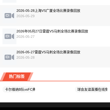
2026-05-28上海VS广厦全场比赛录像回放
2026-05-29
2026年05月27日雷霆VS马刺全场比赛录像回放
2026-05-27
2026-05-27雷霆VS马刺全场比赛录像回放
2026-05-28
热门标签
卡尔维纳B队vsFC弗拉季莫夫比赛直播
球会友谊直播在线免