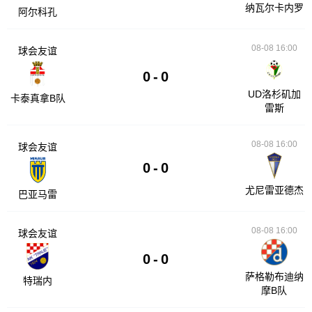
纳瓦尔卡内罗
阿尔科孔
08-08 16:00
球会友谊
0
-
0
UD洛杉矶加
卡泰真拿B队
雷斯
08-08 16:00
球会友谊
0
-
0
尤尼雷亚德杰
巴亚马雷
08-08 16:00
球会友谊
0
-
0
萨格勒布迪纳
特瑞内
摩B队