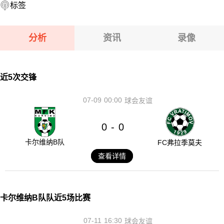
标签
分析
资讯
录像
近5次交锋
07-09
00:00
球会友谊
0
0
-
卡尔维纳B队
FC弗拉季莫夫
查看详情
卡尔维纳B队队近5场比赛
07-11
16:30
球会友谊