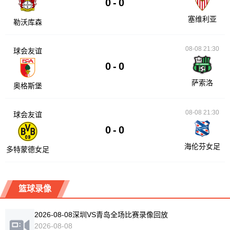
0
-
0
塞维利亚
勒沃库森
08-08 21:30
球会友谊
0
-
0
萨索洛
奥格斯堡
08-08 21:30
球会友谊
0
-
0
海伦芬女足
多特蒙德女足
篮球录像
2026-08-08深圳VS青岛全场比赛录像回放
2026-08-08