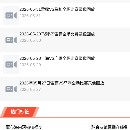
2026-05-31雷霆VS马刺全场比赛录像回放
2026-05-31
2026-05-29马刺VS雷霆全场比赛录像回放
2026-05-30
2026-05-28上海VS广厦全场比赛录像回放
2026-05-29
2026年05月27日雷霆VS马刺全场比赛录像回放
2026-05-27
热门标签
亚布洛内茨vs帕福斯FC比赛直播
球会友谊直播在线免