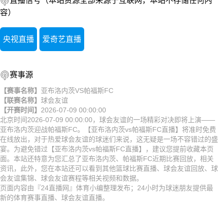
直播信号（本站资源全部来源于互联网，本站不存储任何内
容）
央视直播
爱奇艺直播
赛事源
【赛事名称】
亚布洛内茨VS帕福斯FC
【联赛名称】
球会友谊
【开赛时间】
2026-07-09 00:00:00
北京时间2026-07-09 00:00:00，球会友谊的一场精彩对决即将上演——
亚布洛内茨迎战帕福斯FC。【亚布洛内茨vs帕福斯FC直播】将准时免费
在线放出，对于热爱球会友谊的球迷们来说，这无疑是一场不容错过的盛
宴。为避免错过【亚布洛内茨vs帕福斯FC直播】，建议您提前收藏本页
面。本站还特意为您汇总了亚布洛内茨、帕福斯FC近期比赛回放，相关
资讯，此外，您在本站还可以看到其他篮球比赛直播、球会友谊回放、球
会友谊集锦、球会友谊赛程等相关视频和数据。
页面内容由『24直播网』体育小编整理发布；24小时为球迷朋友提供最
新的体育赛事直播、球会友谊直播。