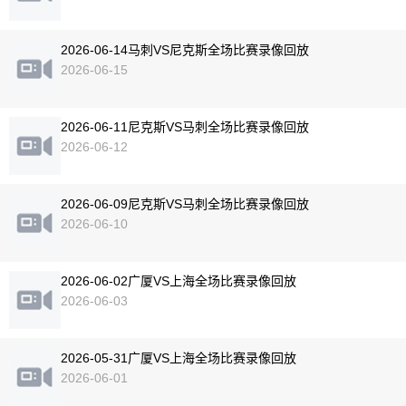
2026-06-14马刺VS尼克斯全场比赛录像回放
2026-06-15
2026-06-11尼克斯VS马刺全场比赛录像回放
2026-06-12
2026-06-09尼克斯VS马刺全场比赛录像回放
2026-06-10
2026-06-02广厦VS上海全场比赛录像回放
2026-06-03
2026-05-31广厦VS上海全场比赛录像回放
2026-06-01