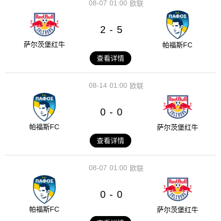
08-07
01:00
欧联
2
5
-
萨尔茨堡红牛
帕福斯FC
查看详情
08-14
01:00
欧联
0
0
-
帕福斯FC
萨尔茨堡红牛
查看详情
08-07
01:00
欧联
0
0
-
帕福斯FC
萨尔茨堡红牛