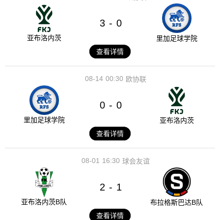
3
0
-
亚布洛内茨
里加足球学院
查看详情
08-14
00:30
欧协联
0
0
-
里加足球学院
亚布洛内茨
查看详情
08-01
16:30
球会友谊
2
1
-
亚布洛内茨B队
布拉格斯巴达B队
查看详情