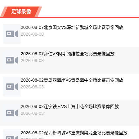
足球录像
2026-08-07北京国安VS深圳新鹏城全场比赛录像回放
2026-08-08
2026-08-07拜仁VS阿斯顿维拉全场比赛录像回放
2026-08-08
2026-08-02青岛西海岸VS青岛海牛全场比赛录像回放
2026-08-03
2026-08-02辽宁铁人VS上海申花全场比赛录像回放
2026-08-03
2026-08-02深圳新鹏城VS重庆铜梁龙全场比赛录像回放