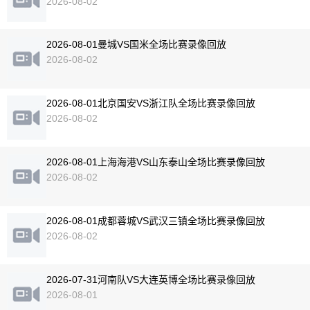
2026-08-02
2026-08-01曼城VS国米全场比赛录像回放
2026-08-02
2026-08-01北京国安VS浙江队全场比赛录像回放
2026-08-02
2026-08-01上海海港VS山东泰山全场比赛录像回放
2026-08-02
2026-08-01成都蓉城VS武汉三镇全场比赛录像回放
2026-08-02
2026-07-31河南队VS大连英博全场比赛录像回放
2026-08-01