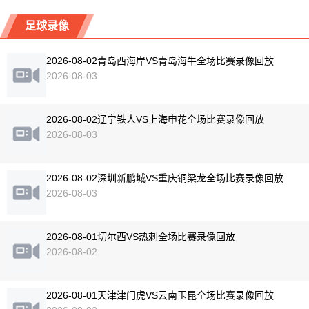
足球录像
2026-08-02青岛西海岸VS青岛海牛全场比赛录像回放
2026-08-03
2026-08-02辽宁铁人VS上海申花全场比赛录像回放
2026-08-03
2026-08-02深圳新鹏城VS重庆铜梁龙全场比赛录像回放
2026-08-03
2026-08-01切尔西VS热刺全场比赛录像回放
2026-08-02
2026-08-01天津津门虎VS云南玉昆全场比赛录像回放