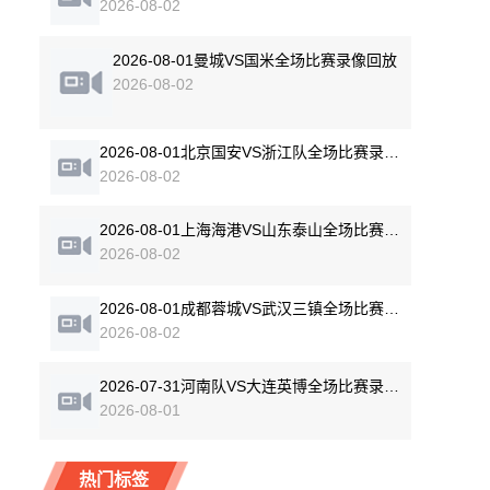
2026-08-02
2026-08-01曼城VS国米全场比赛录像回放
2026-08-02
2026-08-01北京国安VS浙江队全场比赛录像回放
2026-08-02
2026-08-01上海海港VS山东泰山全场比赛录像回放
2026-08-02
2026-08-01成都蓉城VS武汉三镇全场比赛录像回放
2026-08-02
2026-07-31河南队VS大连英博全场比赛录像回放
2026-08-01
热门标签