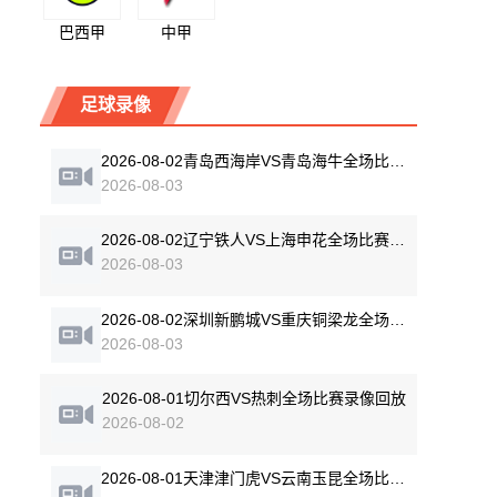
巴西甲
中甲
足球录像
2026-08-02青岛西海岸VS青岛海牛全场比赛录像回放
2026-08-03
2026-08-02辽宁铁人VS上海申花全场比赛录像回放
2026-08-03
2026-08-02深圳新鹏城VS重庆铜梁龙全场比赛录像回放
2026-08-03
2026-08-01切尔西VS热刺全场比赛录像回放
2026-08-02
2026-08-01天津津门虎VS云南玉昆全场比赛录像回放