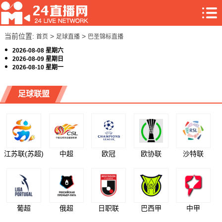
当前位置:
>
>
首页
足球直播
巴圣锦标直播
2026-08-08 星期六
2026-08-09 星期日
2026-08-10 星期一
足球联盟
江苏联(苏超)
中超
欧冠
欧协联
沙特联
葡超
俄超
日职联
巴西甲
中甲