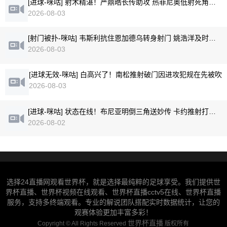
[进球-咪咕] 射术精湛！严鼎皓长传助攻 热菲尼奥低射死角破门
2026-08-03
[射门被扑-咪咕] 韦斯利抗住恩加德乌转身射门 姚浩洋及时化险
2026-08-03
[进球无效-咪咕] 白高兴了！南松推射破门因进攻犯规在先被吹
2026-08-03
[进球-咪咕] 状态在线！布尼亚明倒三角送妙传 卡约推射打破僵局
2026-08-02
选择24直播网观看世界杯，就是选择最纯粹的足球享受。我们提供世
界杯直播、世界杯视频在线观看、世界杯直播cctv5在线、世界杯直播
服务，支持多终端观看。专业的解说团队搭配实时数据统计，让您的
观赛体验更加丰富多彩！
世界杯直播
Copyright ©
All Rights Reserved
版权所有