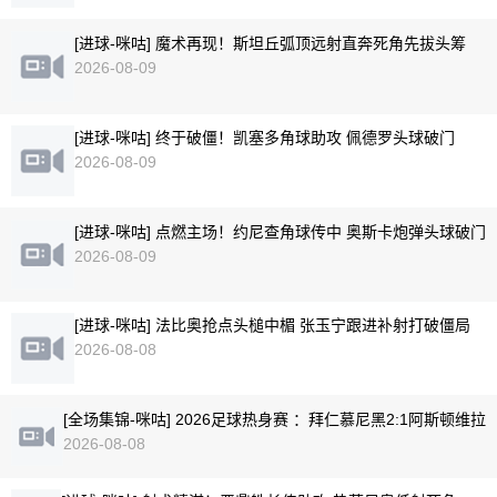
[进球-咪咕] 魔术再现！斯坦丘弧顶远射直奔死角先拔头筹
2026-08-09
[进球-咪咕] 终于破僵！凯塞多角球助攻 佩德罗头球破门
2026-08-09
[进球-咪咕] 点燃主场！约尼查角球传中 奥斯卡炮弹头球破门
2026-08-09
[进球-咪咕] 法比奥抢点头槌中楣 张玉宁跟进补射打破僵局
2026-08-08
[全场集锦-咪咕] 2026足球热身赛 ：拜仁慕尼黑2:1阿斯顿维拉
2026-08-08