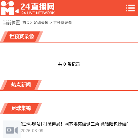
当前位置:
>
>
首页
足球录像
世预赛录像
世预赛录像
共
0
条记录
热点新闻
足球集锦
[进球-咪咕] 打破僵局！阿苏埃突破倒三角 徐皓阳包抄破门
2026-08-09