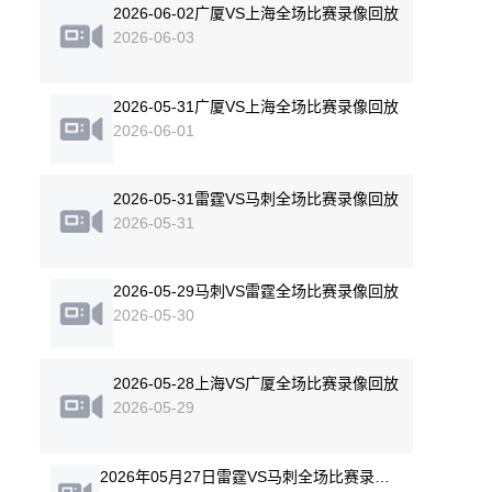
2026-06-02广厦VS上海全场比赛录像回放
2026-06-03
2026-05-31广厦VS上海全场比赛录像回放
2026-06-01
2026-05-31雷霆VS马刺全场比赛录像回放
2026-05-31
2026-05-29马刺VS雷霆全场比赛录像回放
2026-05-30
2026-05-28上海VS广厦全场比赛录像回放
2026-05-29
2026年05月27日雷霆VS马刺全场比赛录像回放