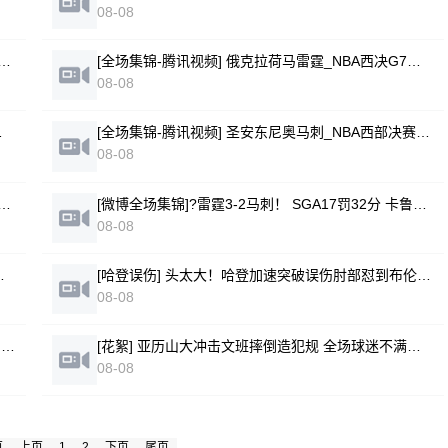
08-08
马刺7人上双抢七淘汰雷霆闯进总决赛 文班22+7 亚历山大35+9
[全场集锦-腾讯视频] 俄克拉荷马雷霆_NBA西决G7：马刺111-103雷霆_【原声】马刺111-103雷霆马刺七人得分上双时隔12年再次杀进总决赛_高清1080P在线观看平台
08-08
10 SGA18中6
[全场集锦-腾讯视频] 圣安东尼奥马刺_NBA西部决赛G6：雷霆91-118马刺_【原声】雷霆91-118马刺亚历山大18中6难阻文班亚马28+10率队抢七_高清1080P在线观看平台
08-08
3分]今天状态爆棚！尚帕尼首节火力全开个人独取13分！
[微博全场集锦]?雷霆3-2马刺！ SGA17罚32分 卡鲁索&魔仙合砍42分 文班15中4
08-08
士 唐斯19分 哈登2球5失误
[哈登误伤] 头太大！哈登加速突破误伤肘部怼到布伦森面部
08-08
[CCTV全场集锦]?晋级总决赛！尼克斯37分大胜横扫骑士 唐斯19分 哈登2球5失误
[花絮] 亚历山大冲击文班摔倒造犯规 全场球迷不满嘘声震天！
08-08
页
上页
1
2
下页
尾页