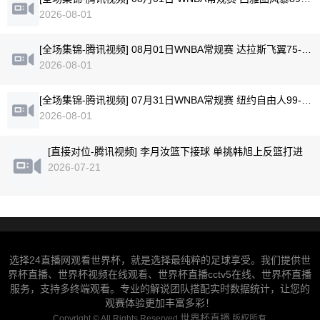
2026-08-01
[全场集锦-腾讯视频] 08月01日WNBA常规赛 达拉斯飞翼75-81华盛顿神秘人
2026-08-01
[全场集锦-腾讯视频] 07月31日WNBA常规赛 纽约自由人99-104拉斯维加斯王牌
2026-08-01
[直接对位-腾讯视频] 李月汝篮下接球 单挑韩旭上反篮打进
2026-07-21
选择24直播网观看世界杯，就是选择最纯粹的足球享受。我们提供世
界杯直播、世界杯视频在线观看、世界杯直播cctv5在线、世界杯直播
服务，支持多终端观看。专业的解说团队搭配实时数据统计，让您的
观赛体验更加丰富多彩！
世界杯直播
Copyright ©
All Rights Reserved
版权所有