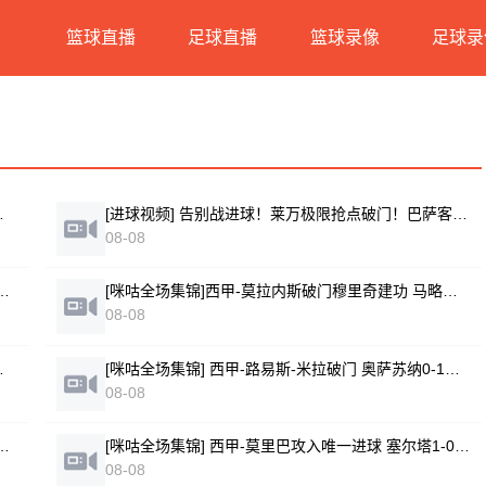
篮球直播
足球直播
篮球录像
足球录
利亚雷亚尔5-1马竞
[进球视频] 告别战进球！莱万极限抢点破门！巴萨客场先下一城！
08-08
了！卡瓦哈尔告别战送助攻，贡萨洛·加西亚破门
[咪咕全场集锦]西甲-莫拉内斯破门穆里奇建功 马略卡3-0皇家奥维耶多仍遭降级
08-08
纳1-1埃尔切惨遭降级
[咪咕全场集锦] 西甲-路易斯-米拉破门 奥萨苏纳0-1赫塔费排第17惊险保级
08-08
卡松破门罗伯托-费尔南德扳平 西班牙人1-1皇家社会
[咪咕全场集锦] 西甲-莫里巴攻入唯一进球 塞尔塔1-0塞维利亚
08-08