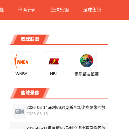
像
体育新闻
篮球集锦
足球集锦
篮球联盟
WNBA
NBL
俱乐部友谊赛
篮球录像
2026-06-14马刺VS尼克斯全场比赛录像回放
2026-06-15
2026-06-11尼克斯VS马刺全场比赛录像回放