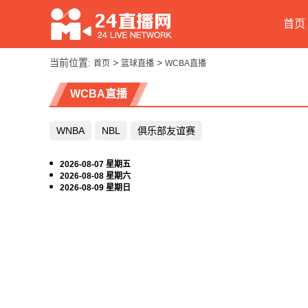
首页
当前位置:
>
>
首页
篮球直播
WCBA直播
WCBA直播
WNBA
NBL
俱乐部友谊赛
2026-08-07 星期五
2026-08-08 星期六
2026-08-09 星期日