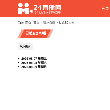
首页
当前位置:
>
>
首页
篮球直播
日篮B2直播
日篮B2直播
WNBA
2026-08-07 星期五
2026-08-08 星期六
2026-08-09 星期日