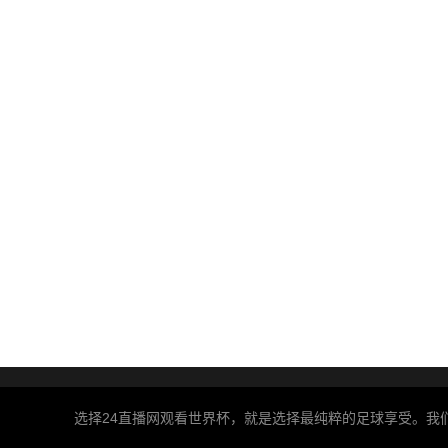
选择24直播网观看世界杯，就是选择最纯粹的足球享受。我