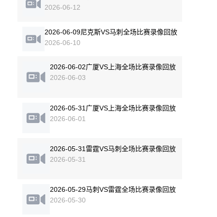
2026-06-12
2026-06-09尼克斯VS马刺全场比赛录像回放
2026-06-10
2026-06-02广厦VS上海全场比赛录像回放
2026-06-03
2026-05-31广厦VS上海全场比赛录像回放
2026-06-01
2026-05-31雷霆VS马刺全场比赛录像回放
2026-05-31
2026-05-29马刺VS雷霆全场比赛录像回放
2026-05-30