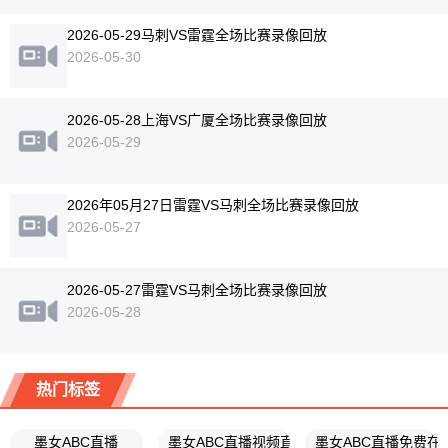
2026-05-29马刺VS雷霆全场比赛录像回放
2026-05-30
2026-05-28上海VS广厦全场比赛录像回放
2026-05-29
2026年05月27日雷霆VS马刺全场比赛录像回放
2026-05-27
2026-05-27雷霆VS马刺全场比赛录像回放
2026-05-28
热门标签
墨女ABC直播
墨女ABC直播视频直播无插件
墨女ABC直播免费在