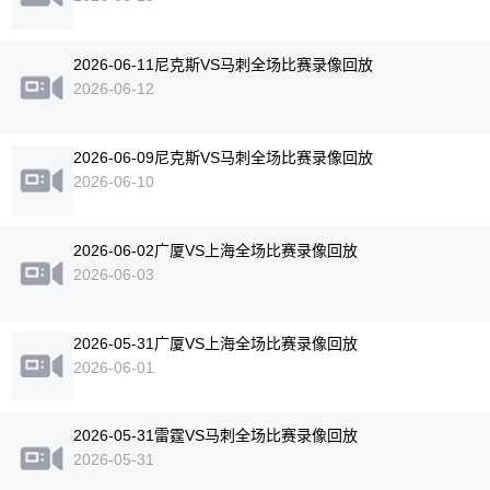
2026-06-11尼克斯VS马刺全场比赛录像回放
2026-06-12
2026-06-09尼克斯VS马刺全场比赛录像回放
2026-06-10
2026-06-02广厦VS上海全场比赛录像回放
2026-06-03
2026-05-31广厦VS上海全场比赛录像回放
2026-06-01
2026-05-31雷霆VS马刺全场比赛录像回放
2026-05-31