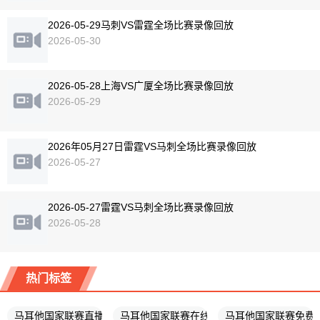
2026-05-29马刺VS雷霆全场比赛录像回放
2026-05-30
2026-05-28上海VS广厦全场比赛录像回放
2026-05-29
2026年05月27日雷霆VS马刺全场比赛录像回放
2026-05-27
2026-05-27雷霆VS马刺全场比赛录像回放
2026-05-28
热门标签
马耳他国家联赛直播
马耳他国家联赛在线观看视频
马耳他国家联赛免费