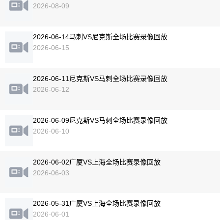
2026-08-09
2026-06-14马刺VS尼克斯全场比赛录像回放
2026-06-15
2026-06-11尼克斯VS马刺全场比赛录像回放
2026-06-12
2026-06-09尼克斯VS马刺全场比赛录像回放
2026-06-10
2026-06-02广厦VS上海全场比赛录像回放
2026-06-03
2026-05-31广厦VS上海全场比赛录像回放
2026-06-01