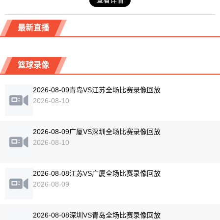
查看详情
最新直播
篮球录像
2026-08-09青岛VS江苏全场比赛录像回放
2026-08-10
2026-08-09广厦VS深圳全场比赛录像回放
2026-08-10
2026-08-08江苏VS广厦全场比赛录像回放
2026-08-09
2026-08-08深圳VS青岛全场比赛录像回放