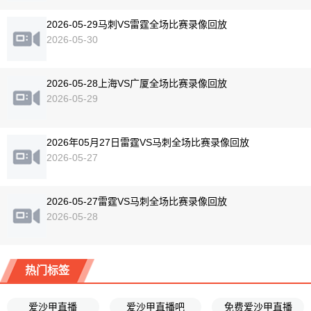
2026-05-29马刺VS雷霆全场比赛录像回放
2026-05-30
2026-05-28上海VS广厦全场比赛录像回放
2026-05-29
2026年05月27日雷霆VS马刺全场比赛录像回放
2026-05-27
2026-05-27雷霆VS马刺全场比赛录像回放
2026-05-28
热门标签
爱沙甲直播
爱沙甲直播吧
免费爱沙甲直播