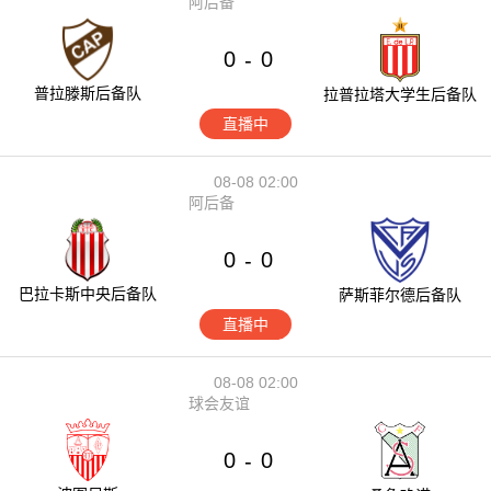
阿后备
0
0
-
普拉滕斯后备队
拉普拉塔大学生后备队
直播中
08-08 02:00
阿后备
0
0
-
巴拉卡斯中央后备队
萨斯菲尔德后备队
直播中
08-08 02:00
球会友谊
0
0
-