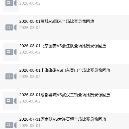
2026-08-02
2026-08-01曼城VS国米全场比赛录像回放
2026-08-02
2026-08-01北京国安VS浙江队全场比赛录像回放
2026-08-02
2026-08-01上海海港VS山东泰山全场比赛录像回放
2026-08-02
2026-08-01成都蓉城VS武汉三镇全场比赛录像回放
2026-08-02
2026-07-31河南队VS大连英博全场比赛录像回放
2026-08-01