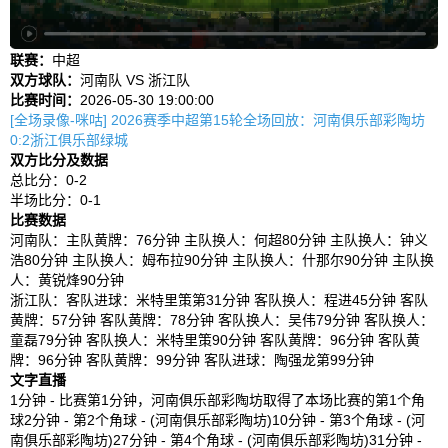
联赛：
中超
双方球队：
河南队 VS 浙江队
比赛时间：
2026-05-30 19:00:00
[全场录像-咪咕] 2026赛季中超第15轮全场回放：河南俱乐部彩陶坊
0:2浙江俱乐部绿城
双方比分及数据
总比分：0-2
半场比分：0-1
比赛数据
河南队：主队黄牌：76分钟 主队换人：何超80分钟 主队换人：钟义
浩80分钟 主队换人：姆布拉90分钟 主队换人：什那尔90分钟 主队换
人：黄锐烽90分钟
浙江队：客队进球：米特里策第31分钟 客队换人：程进45分钟 客队
黄牌：57分钟 客队黄牌：78分钟 客队换人：吴伟79分钟 客队换人：
童磊79分钟 客队换人：米特里策90分钟 客队黄牌：96分钟 客队黄
牌：96分钟 客队黄牌：99分钟 客队进球：陶强龙第99分钟
文字直播
1分钟 - 比赛第1分钟，河南俱乐部彩陶坊取得了本场比赛的第1个角
球2分钟 - 第2个角球 - (河南俱乐部彩陶坊)10分钟 - 第3个角球 - (河
南俱乐部彩陶坊)27分钟 - 第4个角球 - (河南俱乐部彩陶坊)31分钟 -