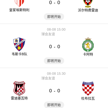
0
0
-
皇家埃斯特利
沃尔特费雷迪
即将开始
08-08 15:00
球会友谊
0
0
-
韦斯卡B队
卡阿特
即将开始
08-08 15:30
球会友谊
0
0
-
雷迪塞瓦特
杜布拉瓦
即将开始