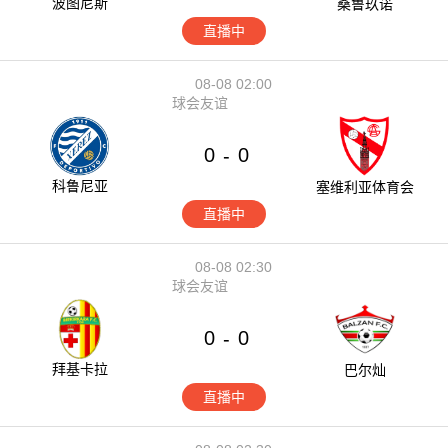
波图尼斯
桑鲁玖诺
直播中
08-08 02:00
球会友谊
0
0
-
科鲁尼亚
塞维利亚体育会
直播中
08-08 02:30
球会友谊
0
0
-
拜基卡拉
巴尔灿
直播中