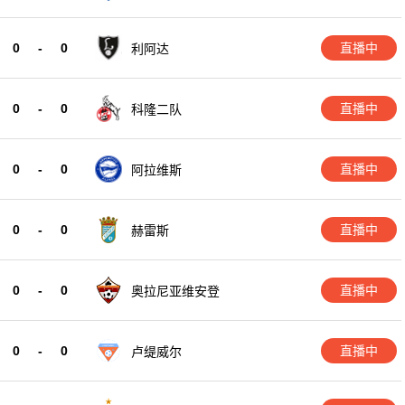
0
-
0
直播中
利阿达
0
-
0
直播中
科隆二队
0
-
0
直播中
阿拉维斯
0
-
0
直播中
赫雷斯
0
-
0
直播中
奥拉尼亚维安登
0
-
0
直播中
卢缇威尔