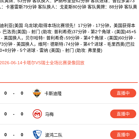
队黄牌：53分钟 客队换人：萨纳布里亚62分钟 客队进球：普拉多第73
人：卡塞雷斯79分钟 客队换人：戈麦斯80分钟 客队黄牌：88分钟 客队黄
！博瓦迪利亚(美国 乌龙球)取得本场比赛领先！17分钟 - 17分钟，美国获得本
 巴洛贡(美国) - 射门 (助攻: 普利希奇)37分钟 - 第2个角球 - (美国)45+5
钟 - 美国换人，贝尔哈特↑ 普利希奇↓59分钟 - 第4个角球 - (美国)60分钟 -
73分钟 - 美国换人，维阿↑ 德斯特↓74分钟 - 第4个进球 - 毛里西奥(巴拉
+8分钟 - 5个进球 - 雷纳 (美国) - 射门 (助攻: 弗里曼)
2026-06-14卡塔尔VS瑞士全场比赛录像回放
0
-
0
直播中
卡斯迪隆
0
-
0
直播中
马梅
0
-
0
直播中
波鸿二队