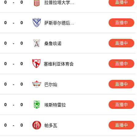
0
-
0
直播中
拉普拉塔大学生
后备队
0
-
0
直播中
萨斯菲尔德后备
队
0
-
0
直播中
桑鲁玖诺
0
-
0
直播中
塞维利亚体育会
0
-
0
直播中
巴尔灿
0
-
0
直播中
埃斯特雷拉
0
-
0
直播中
帕多瓦