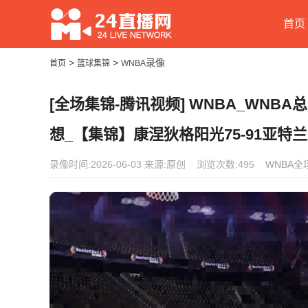
首页
>
>
录像
首页
篮球集锦
WNBA
[全场集锦-腾讯视频] WNBA_WNB
想_【集锦】康涅狄格阳光75-91亚特
录像时间:2026-06-03
来源:原创
浏览次数:495
WNBA全