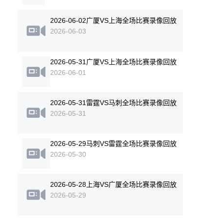
2026-06-02广厦VS上海全场比赛录像回放
2026-06-03
2026-05-31广厦VS上海全场比赛录像回放
2026-06-01
2026-05-31雷霆VS马刺全场比赛录像回放
2026-05-31
2026-05-29马刺VS雷霆全场比赛录像回放
2026-05-30
2026-05-28上海VS广厦全场比赛录像回放
2026-05-29