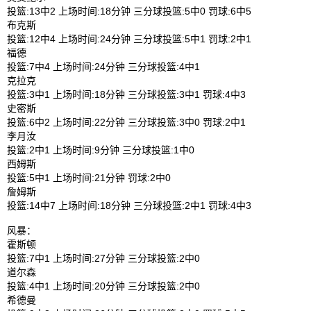
投篮:13中2 上场时间:18分钟 三分球投篮:5中0 罚球:6中5
布克斯
投篮:12中4 上场时间:24分钟 三分球投篮:5中1 罚球:2中1
福德
投篮:7中4 上场时间:24分钟 三分球投篮:4中1
克拉克
投篮:3中1 上场时间:18分钟 三分球投篮:3中1 罚球:4中3
史密斯
投篮:6中2 上场时间:22分钟 三分球投篮:3中0 罚球:2中1
李月汝
投篮:2中1 上场时间:9分钟 三分球投篮:1中0
西姆斯
投篮:5中1 上场时间:21分钟 罚球:2中0
詹姆斯
投篮:14中7 上场时间:18分钟 三分球投篮:2中1 罚球:4中3
风暴：
霍斯顿
投篮:7中1 上场时间:27分钟 三分球投篮:2中0
道尔森
投篮:4中1 上场时间:20分钟 三分球投篮:2中0
希德曼