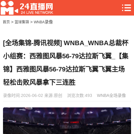
>
>
录像
首页
篮球集锦
WNBA
[全场集锦-腾讯视频] WNBA_WNBA总裁杯
小组赛：西雅图风暴56-79达拉斯飞翼_【集
锦】西雅图风暴56-79达拉斯飞翼飞翼主场
轻松击败风暴拿下三连胜
录像时间:2026-06-02
来源:原创
浏览次数:493
WNBA全场录像