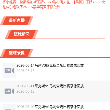
杯小组赛：拉斯维加斯王牌79-69洛杉矶火花_【集锦】王牌79-69火
花威尔逊砍下25+15豪华两双率队取胜
最新直播
篮球新闻
篮球录像
2026-06-14马刺VS尼克斯全场比赛录像回放
2026-06-15
2026-06-11尼克斯VS马刺全场比赛录像回放
2026-06-12
2026-06-09尼克斯VS马刺全场比赛录像回放