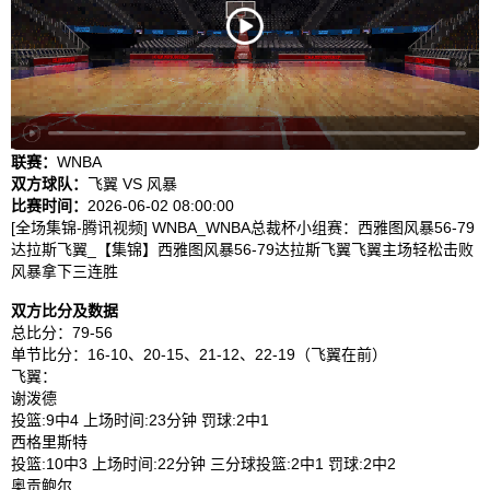
联赛：
WNBA
双方球队：
飞翼 VS 风暴
比赛时间：
2026-06-02 08:00:00
[全场集锦-腾讯视频] WNBA_WNBA总裁杯小组赛：西雅图风暴56-79
达拉斯飞翼_【集锦】西雅图风暴56-79达拉斯飞翼飞翼主场轻松击败
风暴拿下三连胜
双方比分及数据
总比分：79-56
单节比分：16-10、20-15、21-12、22-19（飞翼在前）
飞翼：
谢泼德
投篮:9中4 上场时间:23分钟 罚球:2中1
西格里斯特
投篮:10中3 上场时间:22分钟 三分球投篮:2中1 罚球:2中2
奥贡鲍尔