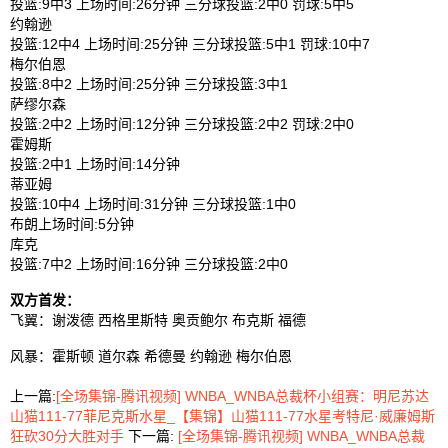
投篮:9中3 上场时间:26分钟 三分球投篮:2中0 罚球:5中5
约翰逊
投篮:12中4 上场时间:25分钟 三分球投篮:5中1 罚球:10中7
梅尔伯恩
投篮:8中2 上场时间:25分钟 三分球投篮:3中1
萨缪尔森
投篮:2中2 上场时间:12分钟 三分球投篮:2中2 罚球:2中0
霍姆斯
投篮:2中1 上场时间:14分钟
蒂亚姆
投篮:10中4 上场时间:31分钟 三分球投篮:1中0
布朗上场时间:5分钟
库克
投篮:7中2 上场时间:16分钟 三分球投篮:2中0
双方首发：
飞翼：谢泼德 西格里斯特 奥贡鲍尔 布克斯 福德
风暴：霍斯顿 道尔森 希德曼 约翰逊 梅尔伯恩
上一篇:
[全场集锦-腾讯视频] WNBA_WNBA总裁杯小组赛：明尼苏达
山猫111-77菲尼克斯水星_【集锦】山猫111-77水星考特尼·威廉姆斯
狂砍30分大胜对手
下一篇:
[全场集锦-腾讯视频] WNBA_WNBA总裁